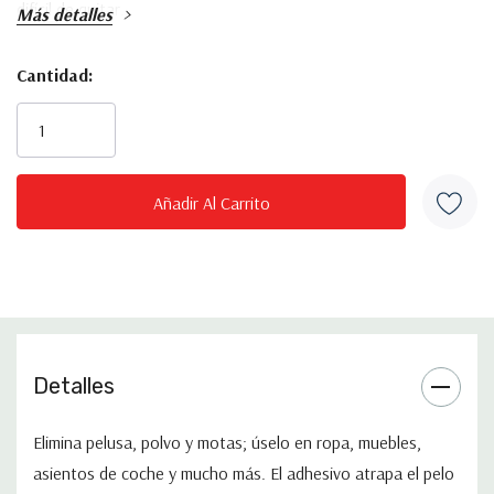
difícil de quitar.
Más detalles
Cantidad:
Inventario
actual:
Detalles
Elimina pelusa, polvo y motas; úselo en ropa, muebles,
asientos de coche y mucho más. El adhesivo atrapa el pelo