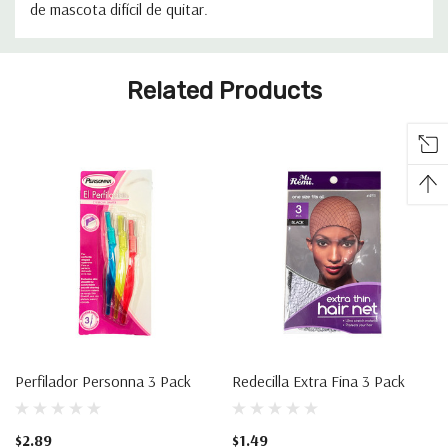
¿Quieres Tener
de mascota difícil de quitar.
Acceso A Ofertas
Pestaña
Exclusivas?
Related Products
personalizada
Regístrate para recibir ofertas por email.
Email
Regístrate
NO, GRACIAS
Perfilador Personna 3 Pack
Redecilla Extra Fina 3 Pack
$2.89
$1.49