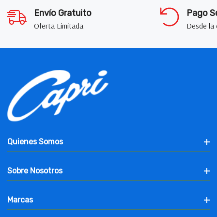
Envío Gratuito
Pago S
Oferta Limitada
Desde la
Quienes Somos
Sobre Nosotros
Marcas