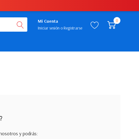
0
Mi Cuenta
Iniciar sesión
o
Registrarse
?
nosotros y podrás: