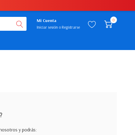
0
Mi Cuenta
Iniciar sesión
o
Registrarse
?
nosotros y podrás: