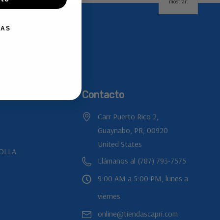
mostrar.
IAS
Contacto
Carr Puerto Rico 2,
Guaynabo, PR, 00920
United States
OLLA
Llámanos al (787) 793-7575
9:00 AM a 5:00 PM, lunes a
viernes
online@tiendascapri.com