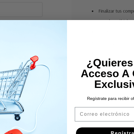
Finalizar tus com
Guardar múltiples 
Acceder a tu histo
Dar seguimiento a
Guardar productos 
¿Quieres
Acceso A 
Crear Cuen
Exclusi
Regístrate para recibir o
Email
Regístr