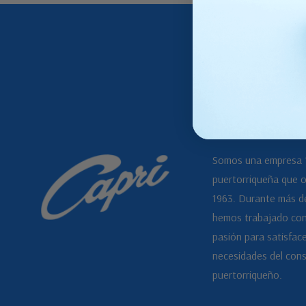
Quienes Somos
Somos una empresa
puertorriqueña que 
1963. Durante más d
hemos trabajado con
pasión para satisface
necesidades del con
puertorriqueño.