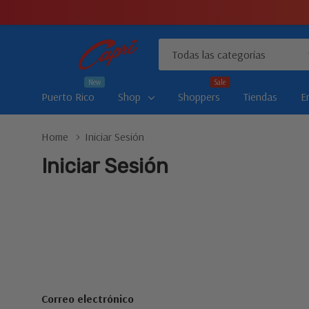
Todas
Buscar
las
New
Sale
categorías
Puerto Rico
Shop
Shoppers
Tiendas
E
Home
Iniciar Sesión
Iniciar Sesión
Correo electrónico