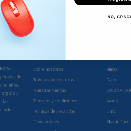
NO, GRAC
Sobre Nosotros
Marcas
 100%
Sobre nosotros
Rimax
opera desde
Trabaja con nosotros
Capri
e 60 años,
Nuestras tiendas
COCINA CRI
 orgullo y
Términos y condiciones
Avanti
r las
sumidor
Políticas de privacidad
Dritz
Devoluciones
Plastic Forte