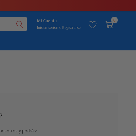
0
Mi Cuenta
Iniciar sesión
o
Registrarse
?
nosotros y podrás: