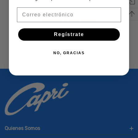
No Hay Más Productos
Email
Artículos
1
al
1
de
1
en total
Regístrate
NO, GRACIAS
Quienes Somos