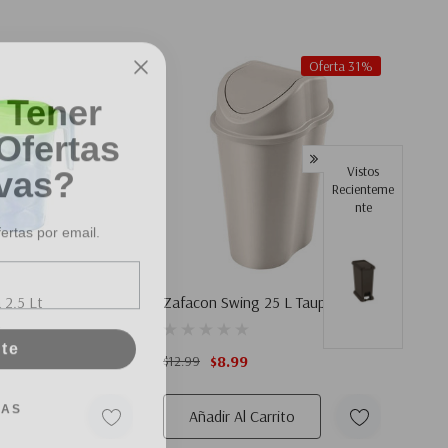
Oferta 31%
 Tener
Ofertas
vas?
Vistos
Recienteme
Nte
fertas por email.
a 2.5 Lt
Zafacon Swing 25 L Taupe
ate
$8.99
$12.99
IAS
Añadir Al Carrito