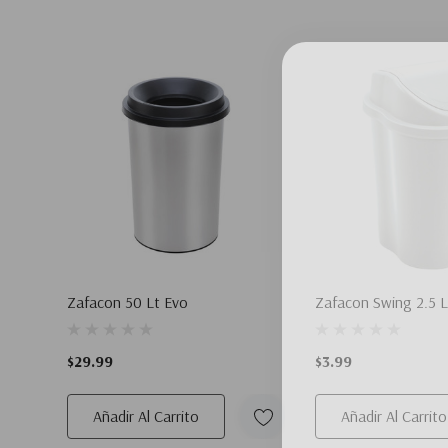
Zafacon 50 Lt Evo
Zafacon Swing 2.5 L
$29.99
$3.99
Añadir Al Carrito
Añadir Al Carrito