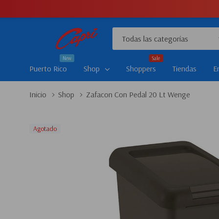
Todas
Buscar
las
New
Sale
categorías
Puerto Rico
Shop
Shoppers
Tiendas
E
Inicio
Shop
Zafacon Con Pedal 20 Lt Wenge
Agotado