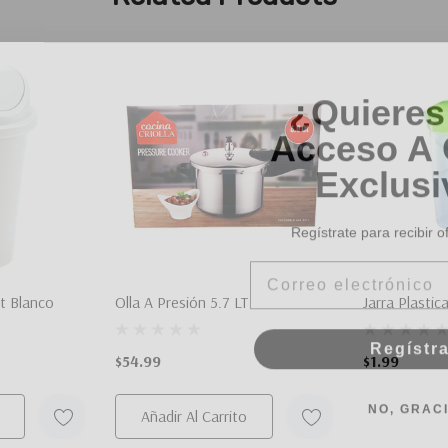
¿Quieres
Acceso A 
Exclusi
Regístrate para recibir o
Email
t Blanco
Olla A Presión 5.7 LT
Jarra Plastic
Regístr
$54.99
$1.99
NO, GRAC
Añadir Al Carrito