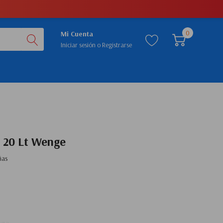
0
Mi Cuenta
Iniciar sesión
o
Registrarse
 20 Lt Wenge
ñas