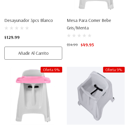
Desayunador 3pcs Blanco
Mesa Para Comer Bebe
Gris/Menta
$129.99
$49.95
$54.99
Añadir Al Carrito
Oferta 9%
Oferta 9%