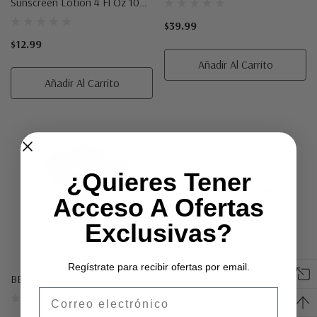
Sunscreen Lotion 4 Fl Oz 100
SPF
$39.99
$12.99
Añadir Al Carrito
Añadir Al Carrito
¿Quieres Tener
Acceso A Ofertas
Exclusivas?
Regístrate para recibir ofertas por email.
BBQ De Carbon Con Tapa 14
Kit De Mantenimiento De
Email
Piscina Intex