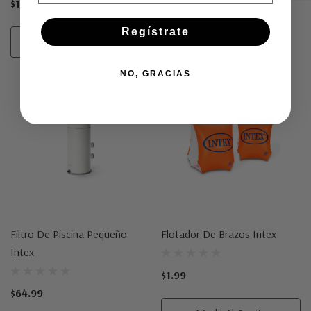
$19.99
$19.99
Regístrate
Añadir Al Carrito
NO, GRACIAS
Filtro De Piscina Pequeño
Flotador De Brazos Intex
Intex
$1.99
$64.99