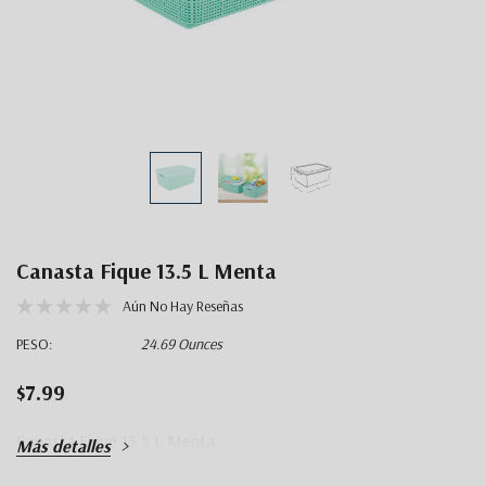
Canasta Fique 13.5 L Menta
Aún No Hay Reseñas
PESO:
24.69 Ounces
$7.99
Canasta Fique 13.5 L Menta
Más detalles