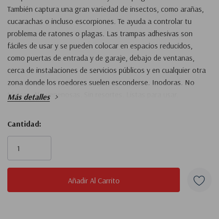
También captura una gran variedad de insectos, como arañas,
cucarachas o incluso escorpiones. Te ayuda a controlar tu
problema de ratones o plagas. Las trampas adhesivas son
fáciles de usar y se pueden colocar en espacios reducidos,
como puertas de entrada y de garaje, debajo de ventanas,
cerca de instalaciones de servicios públicos y en cualquier otra
zona donde los roedores suelen esconderse. Inodoras. No
tóxicas. No venenosas. Sin resortes. Listas para usar.
Más detalles
Cantidad:
Inventario
actual: