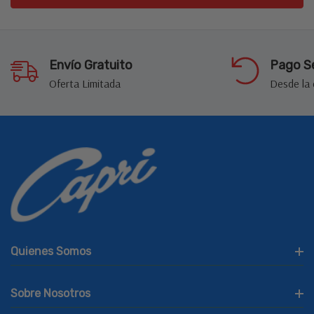
Envío Gratuito
Pago S
Oferta Limitada
Desde la
Quienes Somos
Sobre Nosotros