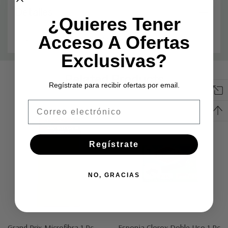
Detalles
¿Quieres Tener
Acceso A Ofertas
Colcha 1 pc Annet Full/Queen 86"X86" 100% poliéster
Exclusivas?
Pestaña
Related Products
personalizada
Regístrate para recibir ofertas por email.
Email
Regístrate
NO, GRACIAS
Grand Prix-Microfibra 1 Pc
Esponja Clorox Doble Uso 1 Pc