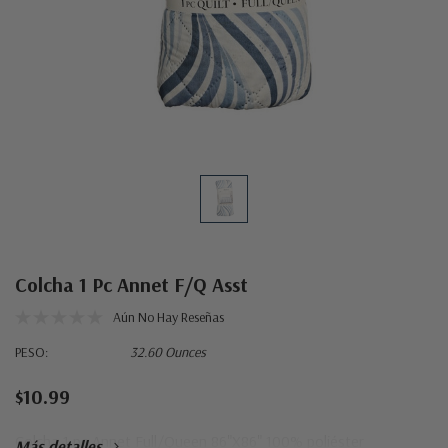
Colcha 1 Pc Annet F/Q Asst
Aún No Hay Reseñas
PESO:
32.60 Ounces
$10.99
Colcha 1 pc Annet Full/Queen 86"X86" 100% poliéster
Más detalles