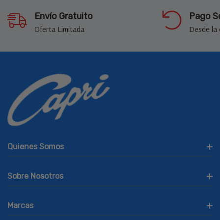
Envío Gratuito
Pago S
Oferta Limitada
Desde la
Quienes Somos
Sobre Nosotros
Marcas