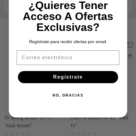
¿Quieres Tener
compliant 100x100 mm 90° Tilt, 360° Swivel
Acceso A Ofertas
Pestaña
Exclusivas?
Related Products
personalizada
Regístrate para recibir ofertas por email.
Email
Regístrate
NO, GRACIAS
TV Sliding Mount 55"-75"
Fixed TV Mount 14"-42" "Rack
"Rack Mount"
TV"