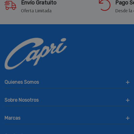
Envío Gratuito
Pago S
Oferta Limitada
Desde la
Quienes Somos
Sobre Nosotros
Marcas