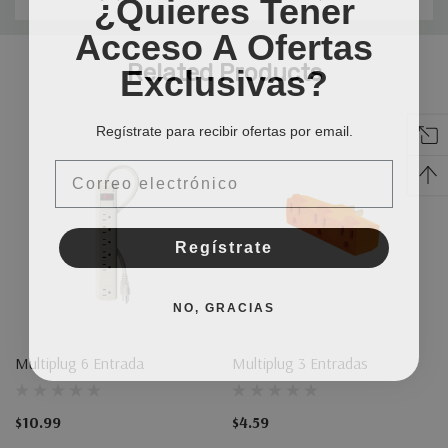
¿Quieres Tener
Acceso A Ofertas
Pestaña
Exclusivas?
Related Products
personalizada
Regístrate para recibir ofertas por email.
Email
Regístrate
NO, GRACIAS
Multiplug 6 Entrada
Multiplug 3 Entradas
$10.99
$4.59