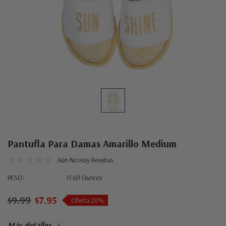
Pantufla Para Damas Amarillo Medium
Aún No Hay Reseñas
PESO:
11.60 Ounces
$9.99
$7.95
Oferta 20%
Size medium 7-8 Suaves Livianas esponjosas
Más detalles