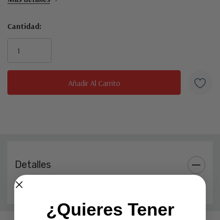
Cantidad:
Inventario
actual:
Detalles
Size medium 7-8 Suaves Livianas esponjosas
¿Quieres Tener
Pestaña