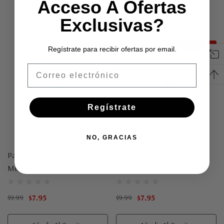
Acceso A Ofertas
Related Products
personalizada
Exclusivas?
Oferta 20%
Oferta 20%
Regístrate para recibir ofertas por email.
Email
Regístrate
NO, GRACIAS
Pantufla Para Damas Azul
Pantufla Para Damas Crema
Medium
Small
$7.95
$7.95
$9.99
$9.99