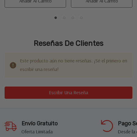
Añadir Al Carrito
Añadir Al Carrito
Reseñas De Clientes
Este producto aún no tiene reseñas. ¡Sé el primero en
escribir una reseña!
Escribir Una Reseña
Envío Gratuito
Pago S
Oferta Limitada
Desde la