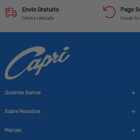
Envío Gratuito
Pago S
Oferta Limitada
Desde la
Quienes Somos
Sobre Nosotros
Marcas