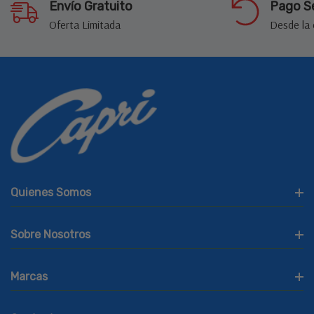
Envío Gratuito
Pago S
Oferta Limitada
Desde la
Quienes Somos
Sobre Nosotros
Marcas