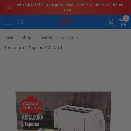
¡Envío GRATIS! En compras desde $19.95 en PR y $39.95 en
USA
0
Inicio
Shop
Enseres
Cocina
Tostadora 2 Tajadas 750 Watts