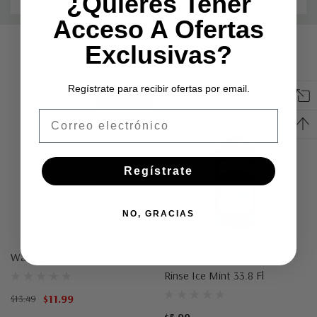
¿Quieres Tener
Acceso A Ofertas
Pestaña
Exclusivas?
Related Products
personalizada
Regístrate para recibir ofertas por email.
Oferta 11%
Email
Regístrate
NO, GRACIAS
Waffle Maker 750 Watts
2 Swan Antiseptic Mouth
Rinse Ice Mint 33.8 Fl
$11.99
$13.49