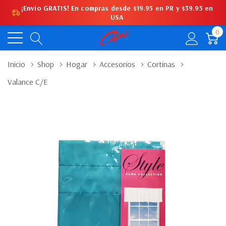
¡Envío GRATIS! En compras desde $19.95 en PR y $39.95 en
USA
0
Inicio
Shop
Hogar
Accesorios
Cortinas
Valance C/e