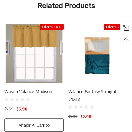
Acceso A Ofertas
Related Products
personalizada
Exclusivas?
Regístrate para recibir ofertas por email.
Oferta 34%
Oferta 25%
Email
Regístrate
NO, GRACIAS
Woven Valance Madison
Valance Fantasy Straight
54X18
$3.98
$5.99
$2.98
$3.99
Añadir Al Carrito