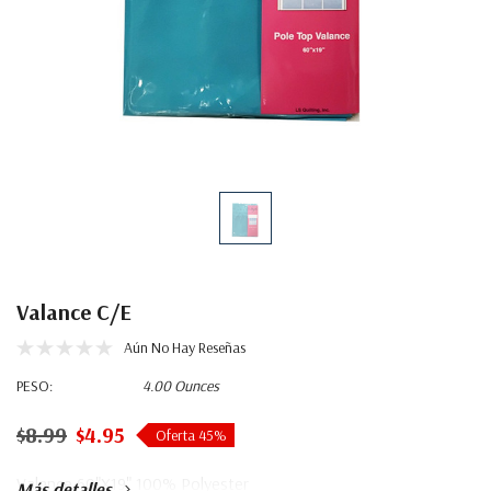
Valance C/e
Aún No Hay Reseñas
PESO:
4.00 Ounces
$8.99
$4.95
Oferta 45%
Valance 60"X19" 100% Polyester
Más detalles