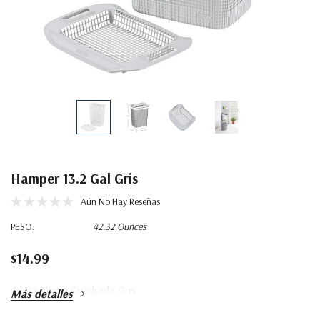
Hamper 13.2 Gal Gris
Aún No Hay Reseñas
PESO:
42.32 Ounces
$14.99
Cesta Linum Cuadrada Gris
Más detalles