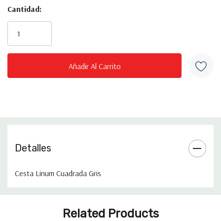
Cantidad:
Inventario
actual:
Detalles
Cesta Linum Cuadrada Gris
Pestaña
¿Quieres Tener
Related Products
personalizada
Acceso A Ofertas