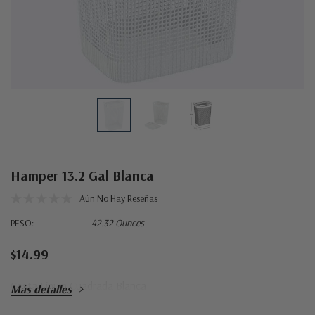
Hamper 13.2 Gal Blanca
Aún No Hay Reseñas
PESO:
42.32 Ounces
$14.99
Cesta Linum Cuadrada Blanca
Más detalles