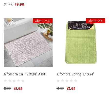
$9.98
$11.99
Oferta 25%
Oferta 34%
Alfombra Cali 17"X24" Asst
Alfombra Spring 17"x24"
$5.98
$3.98
$7.99
$5.99