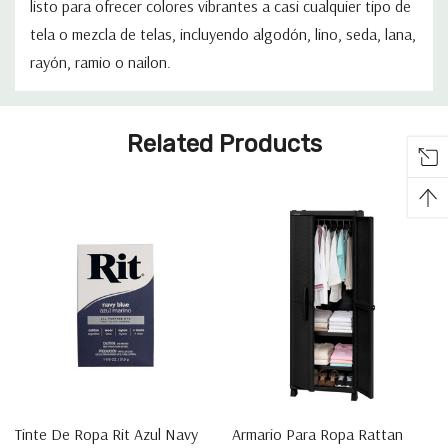
listo para ofrecer colores vibrantes a casi cualquier tipo de
tela o mezcla de telas, incluyendo algodón, lino, seda, lana,
¿Quieres Tener
rayón, ramio o nailon.
Acceso A Ofertas
Pestaña
Exclusivas?
Related Products
personalizada
Regístrate para recibir ofertas por email.
Email
Regístrate
NO, GRACIAS
Tinte De Ropa Rit Azul Navy
Armario Para Ropa Rattan