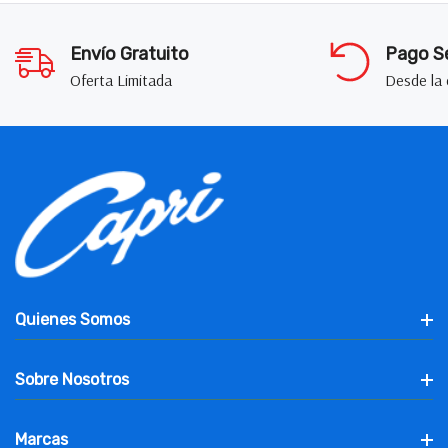
Envío Gratuito
Pago S
Oferta Limitada
Desde la
Quienes Somos
Sobre Nosotros
Marcas